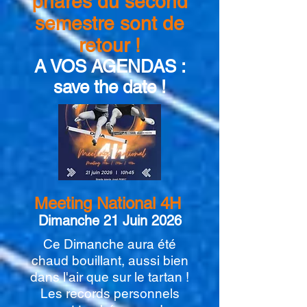
phares du second
semestre sont de
retour !
A VOS AGENDAS :
save the date !
Meeting National 4H
Dimanche 21 Juin 2026
Ce Dimanche aura été
chaud bouillant, aussi bien
dans l'air que sur le tartan !
Les records personnels