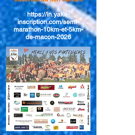
:
https://in.yaka-
inscription.com/semi-
marathon-10km-et-5km-
de-macon-2026