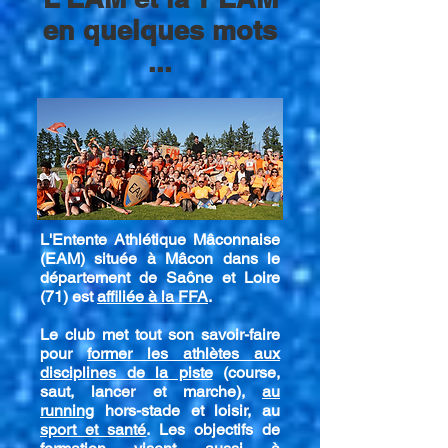
en quelques mots
...
L'Entente Athlétique Mâconnaise
(EAM) située à Mâcon dans le
département de Saône et Loire
(71) est
affiliée à la FFA
.
Le club met tout son savoir-faire
pour
former les athlètes aux
disciplines de la piste
(course,
saut, lancer et marche),
au
running
hors-stade et loisir, au
sport et santé
. Les objectifs de