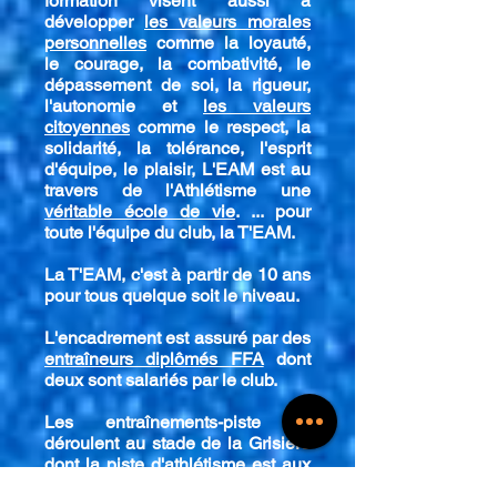
formation visent aussi à
développer
les valeurs morales
personnelles
comme la loyauté,
le courage, la combativité, le
dépassement de soi, la rigueur,
l'autonomie et
les valeurs
citoyennes
comme le respect, la
solidarité, la tolérance, l'esprit
d'équipe, le plaisir, L'EAM est au
travers de l'Athlétisme une
véritable école de vie
. ... pour
toute l'équipe du club, la T'EAM.
La T'EAM, c'est à partir de 10 ans
pour tous quelque soit le niveau.
L'encadrement est assuré par des
entraîneurs diplômés FFA
dont
deux sont salariés par le club.
Les entraînements-piste se
déroulent au stade de la Grisière
dont la piste d'athlétisme est aux
normes IAAF .