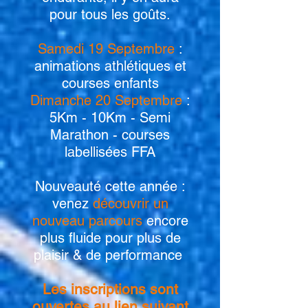
pour tous les goûts.
Samedi 19 Septembre
:
animations athlétiques et
courses enfants
Dimanche 20 Septembre
:
5Km - 10Km - Semi
Marathon - courses
labellisées FFA
Nouveauté cette année :
venez
découvrir un
nouveau parcours
encore
plus fluide pour plus de
plaisir & de performance
Les inscriptions sont
ouvertes au lien suivant