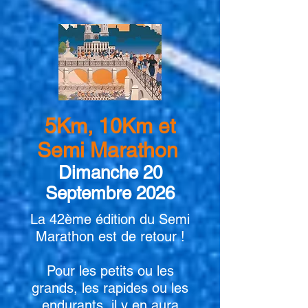
5Km, 10Km et
Semi Marathon
Dimanche 20
Septembre 2026
La 42ème édition du Semi
Marathon est de retour !
Pour les petits ou les
grands, les rapides ou les
endurants, il y en aura