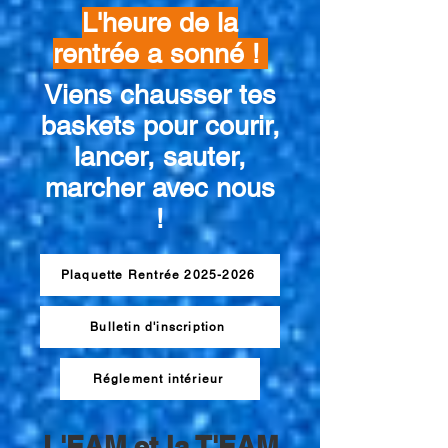
L'heure de la
rentrée a sonné !
Viens chausser tes
baskets pour courir,
lancer, sauter,
marcher avec nous
!
Plaquette Rentrée 2025-2026
Bulletin d'inscription
Réglement intérieur
L'EAM et la T'EAM