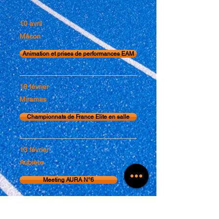
10 avril
Mâcon
Animation et prises de performances EAM
19 février
Miramas
Championnats de France Elite en salle
13 février
Aubière
Meeting AURA N°6
31 janvier