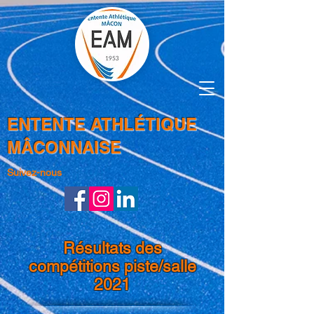
ENTENTE ATHLÉTIQUE
MÂCONNAISE
Suivez-nous
Résultats des
compétitions piste/salle
2021