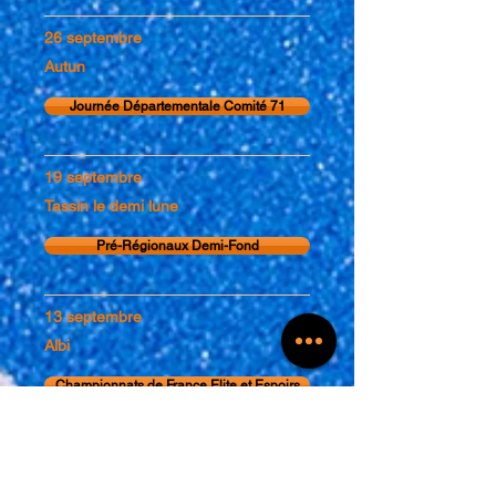
26 septembre
Autun
Journée Départementale Comité 71
19 septembre
Tassin le demi lune
Pré-Régionaux Demi-Fond
13 septembre
Albi
Championnats de France Elite et Espoirs
11 septembre
Bourg-en-Bresse