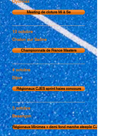
Oyonnax
Meeting de cloture Mi à Se
10 octobre
Chalon sur Saône
Championnats de France Masters
4 octobre
Dijon
Régionaux CJES sprint haies concours
3 octobre
Besançon
Régionaux Minimes + demi fond marche steeple CJES