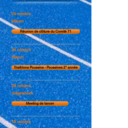
24 octobre
Mâcon
Réunion de clôture du Comité 71
24 octobre
Mâcon
Triathlons Poussins - Poussines 2° année
23 octobre
Volgelsheim
Meeting de lancer
18 octobre